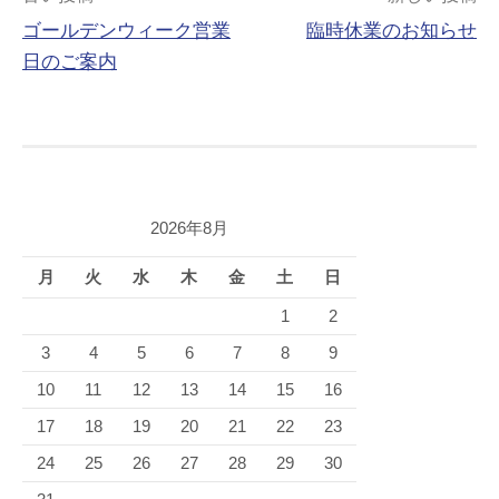
投
ゴールデンウィーク営業
臨時休業のお知らせ
稿
日のご案内
ナ
ビ
ゲ
ー
2026年8月
シ
月
火
水
木
金
土
日
ョ
1
2
ン
3
4
5
6
7
8
9
10
11
12
13
14
15
16
17
18
19
20
21
22
23
24
25
26
27
28
29
30