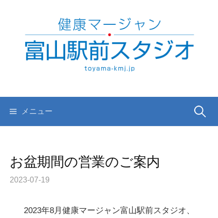
コ
ン
テ
ン
ツ
へ
ス
キ
検
メニュー
ッ
プ
索:
お盆期間の営業のご案内
2023-07-19
2023年8月健康マージャン富山駅前スタジオ、