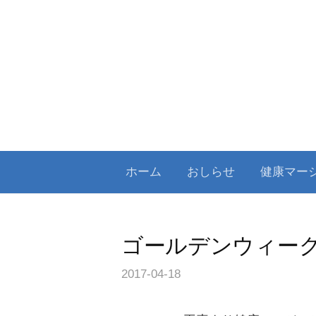
コ
ン
テ
ン
ツ
へ
ス
キ
ホーム
おしらせ
健康マー
ッ
プ
ゴールデンウィー
2017-04-18