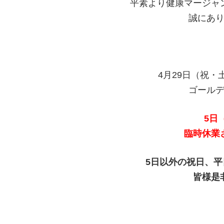
平素より健康マージャ
誠にあ
4月29日（祝・
ゴール
5
日
臨時休業
5日以外の祝日、
平
皆様是