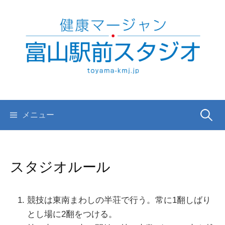
コ
ン
テ
ン
ツ
へ
ス
キ
検
メニュー
ッ
プ
索:
スタジオルール
競技は東南まわしの半荘で行う。常に1翻しばり
とし場に2翻をつける。