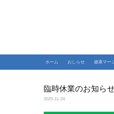
コ
ン
テ
ン
ツ
へ
ス
キ
ホーム
おしらせ
健康マー
ッ
プ
臨時休業のお知ら
2025-11-24