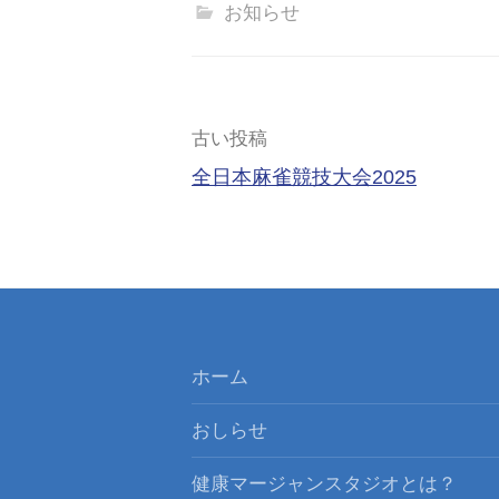
お知らせ
投
古い投稿
全日本麻雀競技大会2025
稿
ナ
ビ
ゲ
ー
ホーム
シ
おしらせ
ョ
健康マージャンスタジオとは？