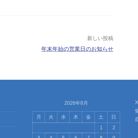
新しい投稿
年末年始の営業日のお知らせ
2026年8月
月
火
水
木
金
土
日
@
1
2
3
4
5
6
7
8
9