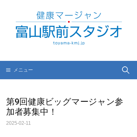
コ
ン
テ
ン
ツ
へ
ス
キ
検
メニュー
ッ
プ
索:
第9回健康ビッグマージャン参
加者募集中！
2025-02-11