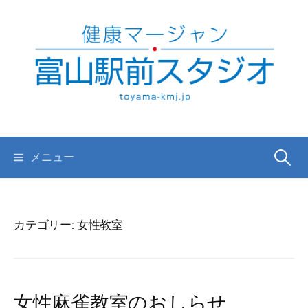
コ
ン
テ
ン
ツ
へ
ス
キ
検
メニュー
ッ
プ
索:
カテゴリー:
女性教室
女性麻雀教室のおしらせ