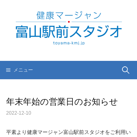
コ
ン
テ
ン
ツ
へ
ス
キ
検
メニュー
ッ
プ
索:
年末年始の営業日のお知らせ
2022-12-10
平素より健康マージャン富山駅前スタジオをご利用い